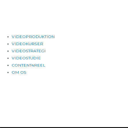
Gå
til
indholdet
Main
VIDEOPRODUKTION
Menu
VIDEOKURSER
VIDEOSTRATEGI
VIDEOSTUDIE
CONTENT4REEL
OM OS