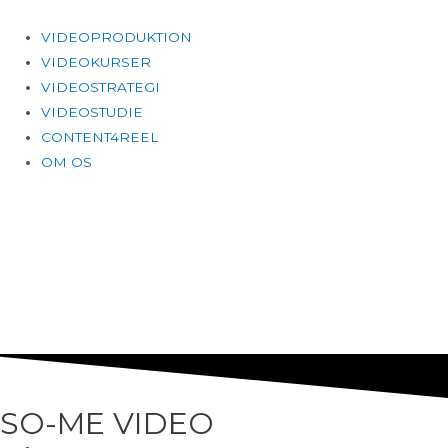
Gå
til
Main
VIDEOPRODUKTION
indholdet
Menu
VIDEOKURSER
VIDEOSTRATEGI
VIDEOSTUDIE
CONTENT4REEL
OM OS
SO-ME VIDEO