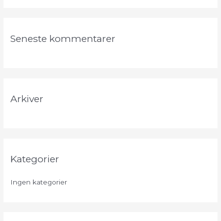
g
e
f
Seneste kommentarer
t
e
r
:
Arkiver
Kategorier
Ingen kategorier