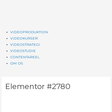
Gå
til
indholdet
Main
VIDEOPRODUKTION
Menu
VIDEOKURSER
VIDEOSTRATEGI
VIDEOSTUDIE
CONTENT4REEL
OM OS
Elementor #2780