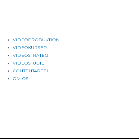
Gå
til
indholdet
Main
VIDEOPRODUKTION
Menu
VIDEOKURSER
VIDEOSTRATEGI
VIDEOSTUDIE
CONTENT4REEL
OM OS