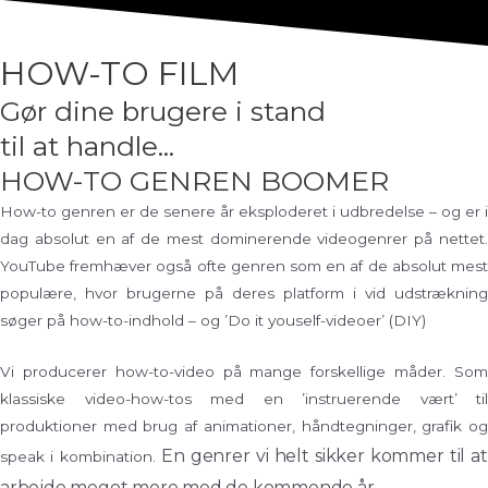
HOW-TO FILM
Gør dine brugere i stand
til at handle...
HOW-TO GENREN BOOMER
How-to genren er de senere år eksploderet i udbredelse – og er i
dag absolut en af de mest dominerende videogenrer på nettet.
YouTube fremhæver også ofte genren som en af de absolut mest
populære, hvor brugerne på deres platform i vid udstrækning
søger på how-to-indhold – og ’Do it youself-videoer’ (DIY)
Vi producerer how-to-video på mange forskellige måder. Som
klassiske video-how-tos med en ’instruerende vært’ til
produktioner med brug af animationer, håndtegninger, grafik og
En genrer vi helt sikker kommer til at
speak i kombination.
arbejde meget mere med de kommende år.