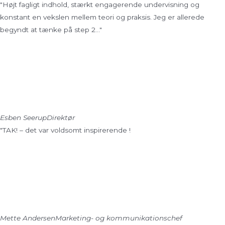
"Højt fagligt indhold, stærkt engagerende undervisning og
konstant en vekslen mellem teori og praksis. Jeg er allerede
begyndt at tænke på step 2..."
Esben Seerup
Direktør
"TAK! – det var voldsomt inspirerende !
Mette Andersen
Marketing- og kommunikationschef